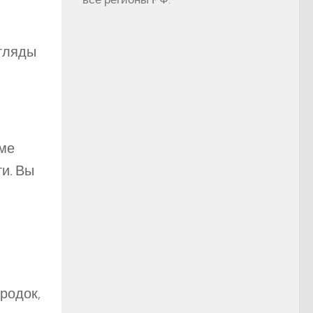
згляды
оме
и. Вы
ородок,