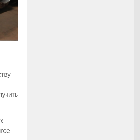
ству
лучить
ых
лгое