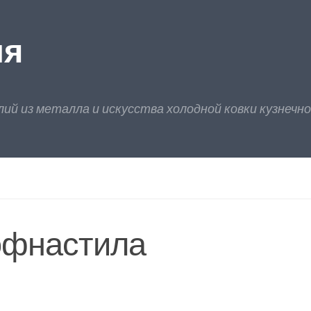
ия
лий из металла и искусства холодной ковки кузнечно
офнастила