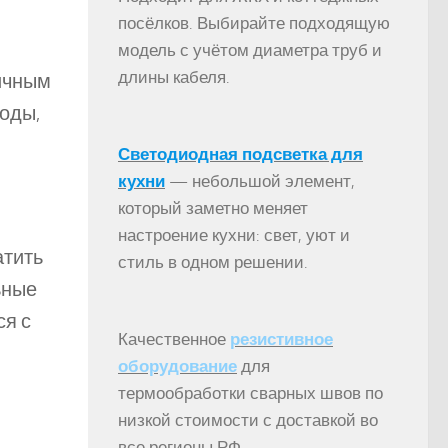
посёлков. Выбирайте подходящую
модель с учётом диаметра труб и
длины кабеля.
личным
оды,
Светодиодная подсветка для
кухни
— небольшой элемент,
который заметно меняет
настроение кухни: свет, уют и
атить
стиль в одном решении.
ьные
ся с
Качественное
резистивное
оборудование
для
термообработки сварных швов по
низкой стоимости с доставкой во
все регионы РФ.