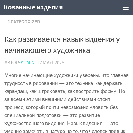
Кованные изделия
Skip to content
UNCATEGORIZED
Как развивается навык видения у
начинающего художника
АВТОР:
ADMIN
·
27 МАЯ, 2025
Многие начинающие художники уверены, что главная
трудность в рисовании — это техника: как держать
карандаш, как штриховать, как построить форму. Но
за всеми этими внешними действиями стоит
процесс, который почти невозможно уловить без
специальной подготовки — это развитие
художественного видения. Навык видения — это
умение замечать в натуре не то, что человек привык